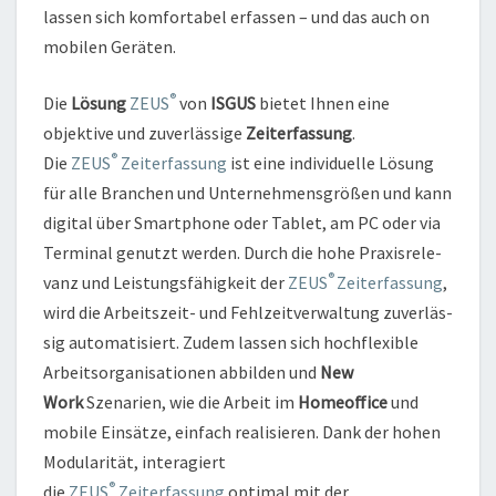
lassen sich komfortabel erfassen – und das auch on
mobilen Geräten.
®
Die
Lösung
ZEUS
von
ISGUS
bietet Ihnen eine
objektive und zuverlässige
Zeiterfassung
.
®
Die
ZEUS
Zeiterfassung
ist eine individuelle Lösung
für alle Branchen und Unternehmensgrößen und kann
digital über Smartphone
oder Tablet, am PC oder via
Terminal genutzt werden. Durch die hohe Pra­xis­re­le­
®
vanz und Leis­tungs­fä­hig­keit der
ZEUS
Zeit­er­fas­sung
,
wird die Arbeitszeit- und Fehlzeitverwaltung zu­ver­läs­
sig au­to­ma­ti­siert. Zudem lassen sich hochflexible
Arbeitsorganisationen abbilden und
New
Work
Szenarien, wie die Arbeit im
Homeoffice
und
mobile Einsätze, einfach realisieren. Dank der hohen
Modularität, interagiert
®
die
ZEUS
Zeiterfassung
optimal mit der