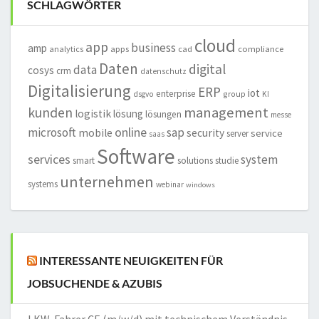
SCHLAGWÖRTER
cloud
app
business
amp
analytics
apps
cad
compliance
Daten
digital
data
cosys
crm
datenschutz
Digitalisierung
ERP
iot
enterprise
group
dsgvo
KI
management
kunden
logistik
lösung
lösungen
messe
online
microsoft
sap
mobile
security
service
server
saas
Software
services
system
smart
solutions
studie
unternehmen
systems
webinar
windows
INTERESSANTE NEUIGKEITEN FÜR
JOBSUCHENDE & AZUBIS