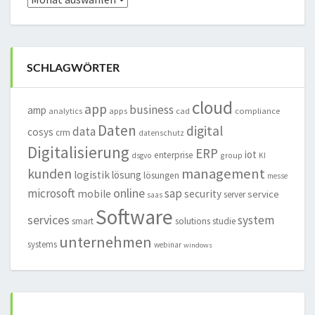
SCHLAGWÖRTER
cloud
app
business
amp
analytics
apps
cad
compliance
Daten
digital
data
cosys
crm
datenschutz
Digitalisierung
ERP
iot
enterprise
group
dsgvo
KI
management
kunden
logistik
lösung
lösungen
messe
online
microsoft
sap
mobile
security
service
server
saas
Software
services
system
smart
solutions
studie
unternehmen
systems
webinar
windows