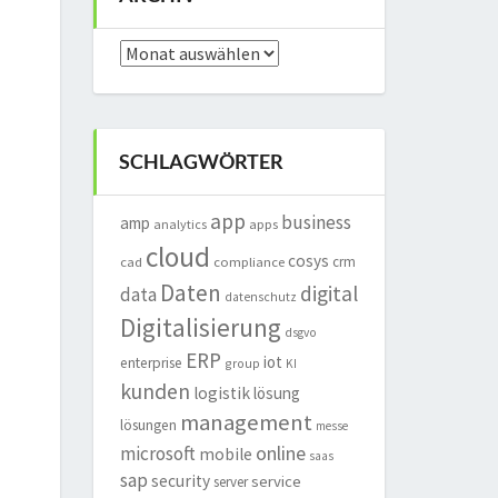
Archiv
SCHLAGWÖRTER
app
business
amp
analytics
apps
cloud
cosys
crm
cad
compliance
Daten
digital
data
datenschutz
Digitalisierung
dsgvo
ERP
iot
enterprise
group
KI
kunden
logistik
lösung
management
lösungen
messe
online
microsoft
mobile
saas
sap
security
service
server