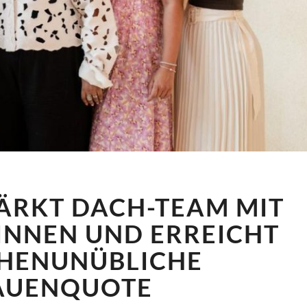
HIBOB
ÄRKT DACH-TEAM MIT
VERSTÄRKT
DACH-
INNEN UND ERREICHT
TEAM
HENUNÜBLICHE
MIT
DREI
AUENQUOTE
EXPERTINNEN