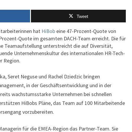
UND
ERREICHT
BRANCHENUNÜBLICHE
Tweet
FRAUENQUOTE
itarbeiterinnen hat
HiBob
eine 47-Prozent-Quote von
9-Prozent-Quote im gesamten DACH-Team erreicht. Die für
e Teamaufstellung unterstreicht die auf Diversität,
bauende Unternehmenskultur des internationalen HR-Tech-
r Region.
oka, Seret Neguse und Rachel Dziedzic bringen
nagement, in der Geschäftsentwicklung und in der
bereits wachstumsstarke Unternehmen bei schnellen
terstützen HiBobs Pläne, das Team auf 100 Mitarbeitende
örsengang vorzubereiten.
r Managerin für die EMEA-Region das Partner-Team. Sie