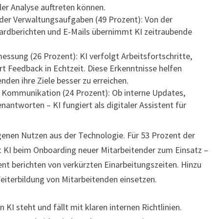
ller Analyse auftreten können.
er Verwaltungsaufgaben (49 Prozent): Von der
dardberichten und E-Mails übernimmt KI zeitraubende
essung (26 Prozent): KI verfolgt Arbeitsfortschritte,
ert Feedback in Echtzeit. Diese Erkenntnisse helfen
den ihre Ziele besser zu erreichen.
 Kommunikation (24 Prozent): Ob interne Updates,
antworten – KI fungiert als digitaler Assistent für
genen Nutzen aus der Technologie. Für 53 Prozent der
KI beim Onboarding neuer Mitarbeitender zum Einsatz –
nt berichten von verkürzten Einarbeitungszeiten. Hinzu
eiterbildung von Mitarbeitenden einsetzen.
KI steht und fällt mit klaren internen Richtlinien.