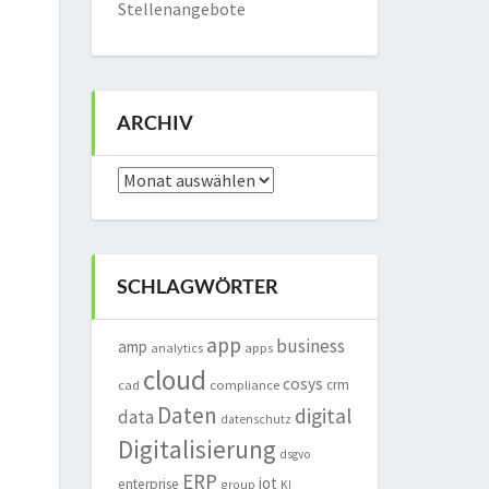
Stellenangebote
ARCHIV
Archiv
SCHLAGWÖRTER
app
business
amp
analytics
apps
cloud
cosys
crm
cad
compliance
Daten
digital
data
datenschutz
Digitalisierung
dsgvo
ERP
iot
enterprise
group
KI