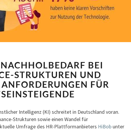
KI-
: NACHHOLBEDARF BEI
EINSATZ:
NACHHOLBEDARF
CE-STRUKTUREN UND
BEI
 ANFORDERUNGEN FÜR
GOVERNANCE-
SEINSTEIGENDE
STRUKTUREN
UND
VERÄNDERTE
tlicher Intelligenz (KI) schreitet in Deutschland voran.
ANFORDERUNGEN
nance-Strukturen sowie einen Wandel für
FÜR
 aktuelle Umfrage des HR-Plattformanbieters
HiBob
unter
BERUFSEINSTEIGENDE