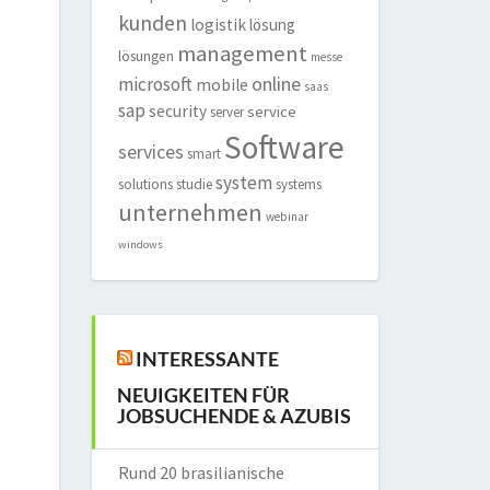
kunden
logistik
lösung
management
lösungen
messe
online
microsoft
mobile
saas
sap
security
service
server
Software
services
smart
system
solutions
studie
systems
unternehmen
webinar
windows
INTERESSANTE
NEUIGKEITEN FÜR
JOBSUCHENDE & AZUBIS
Rund 20 brasilianische