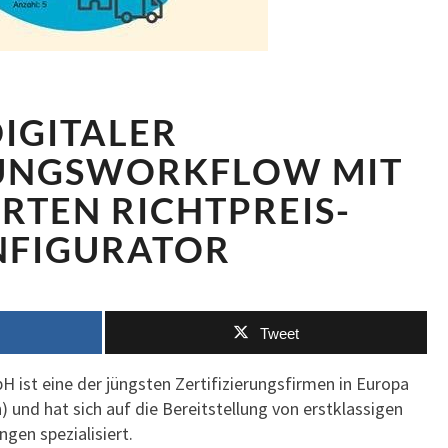
DIGITALER
IGITALER
ZERTIFIZIERUNGSWORKFLOW
MIT
RUNGSWORKFLOW MIT
WEBBASIERTEN
RTEN RICHTPREIS-
RICHTPREIS-
KONFIGURATOR
NFIGURATOR
Tweet
ist eine der jüngsten Zertifizierungsfirmen in Europa
) und hat sich auf die Bereitstellung von erstklassigen
ngen spezialisiert.