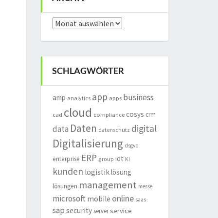
Archiv
SCHLAGWÖRTER
app
business
amp
analytics
apps
cloud
cosys
crm
cad
compliance
Daten
digital
data
datenschutz
Digitalisierung
dsgvo
ERP
iot
enterprise
group
KI
kunden
logistik
lösung
management
lösungen
messe
online
microsoft
mobile
saas
sap
security
service
server