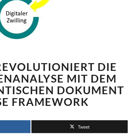
LEGANTA®
EVOLUTIONIERT DIE
REVOLUTIONIERT
DIE
NANALYSE MIT DEM
DOKUMENTENANALYSE
NTISCHEN DOKUMENT
MIT
DEM
SE FRAMEWORK
NEUEN
SEMANTISCHEN
DOKUMENT
ANALYSE
Tweet
FRAMEWORK