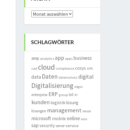
Archiv
SCHLAGWÖRTER
app
business
amp
analytics
apps
cloud
cosys
crm
cad
compliance
Daten
digital
data
datenschutz
Digitalisierung
dsgvo
ERP
iot
enterprise
group
KI
kunden
logistik
lösung
management
lösungen
messe
online
microsoft
mobile
saas
sap
security
service
server