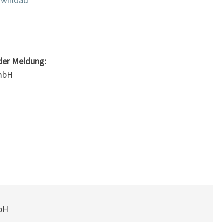
wnload
der Meldung:
GmbH
mbH