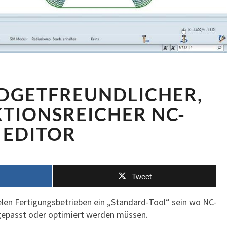
EDITNC
UDGETFREUNDLICHER,
–
BUDGETFREUNDLICHER,
TIONSREICHER NC-
ABER
EDITOR
FUNKTIONSREICHER
NC-
EDITOR
Tweet
vielen Fertigungsbetrieben ein „Standard-Tool“ sein wo NC-
epasst oder optimiert werden müssen.