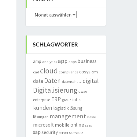
Archiv
SCHLAGWÖRTER
app
business
amp
analytics
apps
cloud
cosys
crm
cad
compliance
Daten
digital
data
datenschutz
Digitalisierung
dsgvo
ERP
iot
enterprise
group
KI
kunden
logistik
lösung
management
lösungen
messe
online
microsoft
mobile
saas
sap
security
service
server