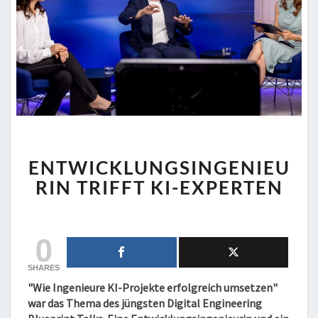
ENTWICKLUNGSINGENIEU
ENTWICKLUNGSINGENIEU
TRIFFT
KI-
RIN TRIFFT KI-EXPERTEN
EXPERTEN
0
SHARES
"Wie Ingenieure KI-Projekte erfolgreich umsetzen"
war das Thema des jüngsten Digital Engineering