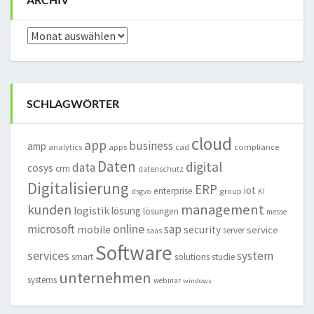
Archiv
SCHLAGWÖRTER
cloud
app
business
amp
analytics
apps
cad
compliance
Daten
digital
data
cosys
crm
datenschutz
Digitalisierung
ERP
iot
enterprise
group
dsgvo
KI
management
kunden
logistik
lösung
lösungen
messe
online
microsoft
sap
mobile
security
service
server
saas
Software
services
system
smart
solutions
studie
unternehmen
systems
webinar
windows