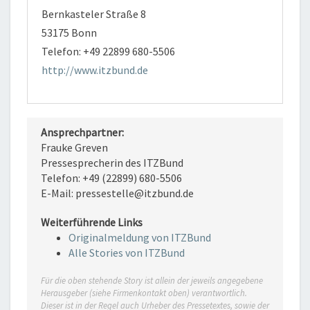
Bernkasteler Straße 8
53175 Bonn
Telefon: +49 22899 680-5506
http://www.itzbund.de
Ansprechpartner:
Frauke Greven
Pressesprecherin des ITZBund
Telefon: +49 (22899) 680-5506
E-Mail: pressestelle@itzbund.de
Weiterführende Links
Originalmeldung von ITZBund
Alle Stories von ITZBund
Für die oben stehende Story ist allein der jeweils angegebene
Herausgeber (siehe Firmenkontakt oben) verantwortlich.
Dieser ist in der Regel auch Urheber des Pressetextes, sowie der