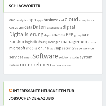
SCHLAGWÖRTER
cloud
app
business
amp
analytics
apps
cad
compliance
Daten
digital
data
cosys
crm
datenschutz
Digitalisierung
ERP
iot
enterprise
group
dsgvo
KI
management
kunden
logistik
lösung
lösungen
messe
online
microsoft
sap
mobile
security
service
server
saas
Software
services
system
smart
solutions
studie
unternehmen
systems
webinar
windows
INTERESSANTE NEUIGKEITEN FÜR
JOBSUCHENDE & AZUBIS