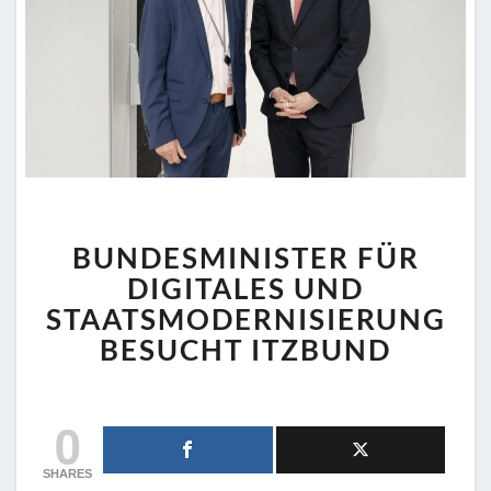
BUNDESMINISTER
BUNDESMINISTER FÜR
FÜR
DIGITALES
DIGITALES UND
UND
STAATSMODERNISIERUNG
STAATSMODERNISIERUNG
BESUCHT ITZBUND
BESUCHT
ITZBUND
0
SHARES