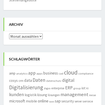
Stellenangebote
ARCHIV
Archiv
SCHLAGWÖRTER
cloud
app
business
amp
analytics
apps
cad
compliance
Daten
digital
data
cosys
crm
datenschutz
Digitalisierung
ERP
iot
enterprise
group
dsgvo
KI
management
kunden
logistik
lösung
lösungen
messe
online
microsoft
sap
mobile
security
service
server
saas