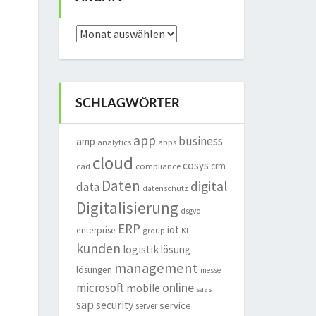
Archiv
SCHLAGWÖRTER
app
business
amp
analytics
apps
cloud
cosys
crm
cad
compliance
Daten
digital
data
datenschutz
Digitalisierung
dsgvo
ERP
iot
enterprise
group
KI
kunden
logistik
lösung
management
lösungen
messe
online
microsoft
mobile
saas
sap
security
service
server