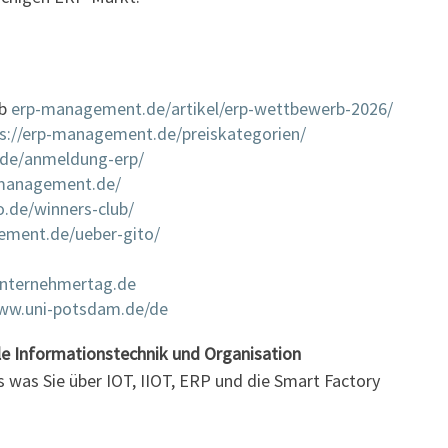
rb
erp-management.de/artikel/erp-wettbewerb-2026/
s://erp-management.de/preiskategorien/
o.de/anmeldung-erp/
-management.de/
o.de/winners-club/
ement.de/ueber-gito/
-unternehmertag.de
www.uni-potsdam.de/de
le Informationstechnik und Organisation
s was Sie über IOT, IIOT, ERP und die Smart Factory