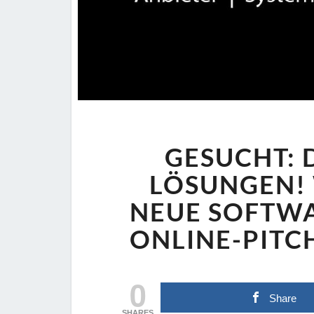
GESUCHT: D
LÖSUNGEN! 
NEUE SOFTWA
NLINE-PITCH 
0
Share
SHARES