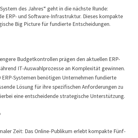
DER
ystem des Jahres“ geht in die nächste Runde:
GROSSE O
nde ERP- und Software-Infrastruktur. Dieses kompakte
NLINE-P
gische Big Picture für fundierte Entscheidungen.
ITCH S
TARTET A
M 2
3. J
engere Budgetkontrollen prägen den aktuellen ERP-
UNI
 während IT-Auswahlprozesse an Komplexität gewinnen.
00 ERP-Systemen benötigen Unternehmen fundierte
assende Lösung für ihre spezifischen Anforderungen zu
hierbei eine entscheidende strategische Unterstützung.
b
maler Zeit: Das Online-Publikum erlebt kompakte Fünf-