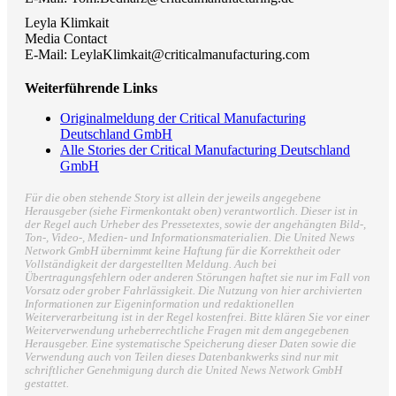
Leyla Klimkait
Media Contact
E-Mail: LeylaKlimkait@criticalmanufacturing.com
Weiterführende Links
Originalmeldung der Critical Manufacturing
Deutschland GmbH
Alle Stories der Critical Manufacturing Deutschland
GmbH
Für die oben stehende Story ist allein der jeweils angegebene
Herausgeber (siehe Firmenkontakt oben) verantwortlich. Dieser ist in
der Regel auch Urheber des Pressetextes, sowie der angehängten Bild-,
Ton-, Video-, Medien- und Informationsmaterialien. Die United News
Network GmbH übernimmt keine Haftung für die Korrektheit oder
Vollständigkeit der dargestellten Meldung. Auch bei
Übertragungsfehlern oder anderen Störungen haftet sie nur im Fall von
Vorsatz oder grober Fahrlässigkeit. Die Nutzung von hier archivierten
Informationen zur Eigeninformation und redaktionellen
Weiterverarbeitung ist in der Regel kostenfrei. Bitte klären Sie vor einer
Weiterverwendung urheberrechtliche Fragen mit dem angegebenen
Herausgeber. Eine systematische Speicherung dieser Daten sowie die
Verwendung auch von Teilen dieses Datenbankwerks sind nur mit
schriftlicher Genehmigung durch die United News Network GmbH
gestattet.