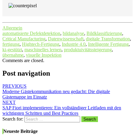
Allgemein
automatisierte Defektdetektion
,
bildanalyse
,
Bildklassifizierung
,
Critical Manufacturing
,
Datenwissenschaft
,
digitale Transformation
,
fertigung
,
Hightech-Fertigung
,
Industrie 4.0
,
Intelligente Fertigung
,
ki-gestützt
,
maschinelles lernen
,
produktuivitätssteigerung
,
übernahme
,
visuelle Inspektion
Comments are closed.
Post navigation
PREVIOUS
Moderne Gästekommunikation neu gedacht: Die digitale
Gästemappe im Einsatz
NEXT
SAP Fiori implementieren: Ein vollständiger Leitfaden mit den
wichtigsten Schritten und Best Practices
Search for:
Search
Neueste Beiträge