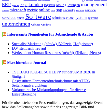
kunden
management
ERP
logistik
iot
lösung
lösungen
group
KI
online
sap
microsoft
mobile
security
service
server
messe
saas
Software
services
system
solutions
studie
smart
systems
unternehmen
webinar
windows
Interessante Neuigkeiten für Jobsuchende & Azubis
Specialist Marketing (d/m/w) (Vollzeit | Hofgeismar)
IAV stellt sich neu auf
Werkstudent Human Resources (m/w/d) (Teilzeit | Neuss)
Maschinenbau-Journal
TSUBAKI KABELSCHLEPP auf der AMB 2026 in
Stuttgart
Gasgestützte Fermenterdurchmischung mit ATEX-
Seitenkanalverdichtern
Variantenreiche Miniaturkupplungen für diverse
Einsatzbereiche
Für die oben stehenden Pressemitteilungen, das angezeigte Event
bzw. das Stellenangebot sowie für das angezeigte Bild- und