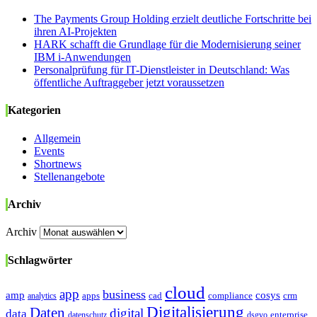
The Payments Group Holding erzielt deutliche Fortschritte bei
ihren AI-Projekten
HARK schafft die Grundlage für die Modernisierung seiner
IBM i-Anwendungen
Personalprüfung für IT-Dienstleister in Deutschland: Was
öffentliche Auftraggeber jetzt voraussetzen
Kategorien
Allgemein
Events
Shortnews
Stellenangebote
Archiv
Archiv
Schlagwörter
cloud
app
business
amp
cosys
analytics
apps
cad
compliance
crm
Digitalisierung
Daten
digital
data
enterprise
datenschutz
dsgvo