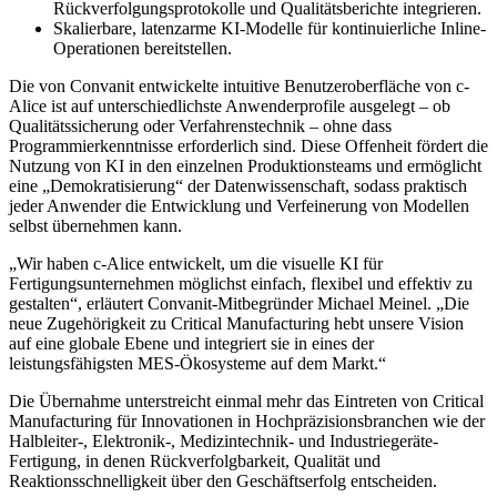
Rückverfolgungsprotokolle und Qualitätsberichte integrieren.
Skalierbare, latenzarme KI-Modelle für kontinuierliche Inline-
Operationen bereitstellen.
Die von Convanit entwickelte intuitive Benutzeroberfläche von c-
Alice ist auf unterschiedlichste Anwenderprofile ausgelegt – ob
Qualitätssicherung oder Verfahrenstechnik – ohne dass
Programmierkenntnisse erforderlich sind. Diese Offenheit fördert die
Nutzung von KI in den einzelnen Produktionsteams und ermöglicht
eine „Demokratisierung“ der Datenwissenschaft, sodass praktisch
jeder Anwender die Entwicklung und Verfeinerung von Modellen
selbst übernehmen kann.
„Wir haben c-Alice entwickelt, um die visuelle KI für
Fertigungsunternehmen möglichst einfach, flexibel und effektiv zu
gestalten“, erläutert Convanit-Mitbegründer Michael Meinel. „Die
neue Zugehörigkeit zu Critical Manufacturing hebt unsere Vision
auf eine globale Ebene und integriert sie in eines der
leistungsfähigsten MES-Ökosysteme auf dem Markt.“
Die Übernahme unterstreicht einmal mehr das Eintreten von Critical
Manufacturing für Innovationen in Hochpräzisionsbranchen wie der
Halbleiter-, Elektronik-, Medizintechnik- und Industriegeräte-
Fertigung, in denen Rückverfolgbarkeit, Qualität und
Reaktionsschnelligkeit über den Geschäftserfolg entscheiden.