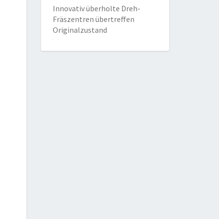
Innovativ überholte Dreh-
Fräszentren übertreffen
Originalzustand