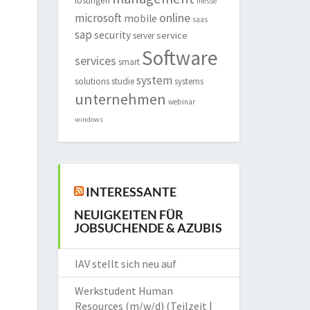
lösungen
messe
online
microsoft
mobile
saas
sap
security
service
server
Software
services
smart
system
solutions
studie
systems
unternehmen
webinar
windows
INTERESSANTE
NEUIGKEITEN FÜR
JOBSUCHENDE & AZUBIS
IAV stellt sich neu auf
Werkstudent Human
Resources (m/w/d) (Teilzeit |