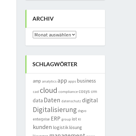
ARCHIV
Archiv
SCHLAGWÖRTER
app
business
amp
analytics
apps
cloud
cosys
crm
cad
compliance
Daten
digital
data
datenschutz
Digitalisierung
dsgvo
ERP
iot
enterprise
group
KI
kunden
logistik
lösung
management