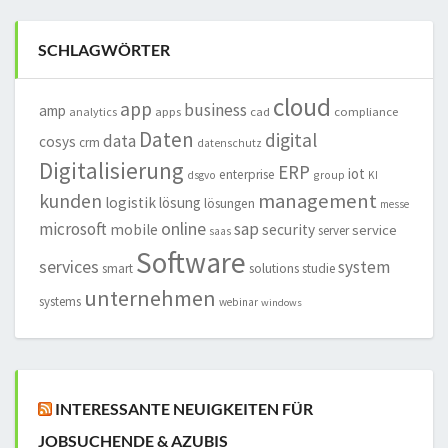
SCHLAGWÖRTER
cloud
app
business
amp
analytics
apps
cad
compliance
Daten
digital
data
cosys
crm
datenschutz
Digitalisierung
ERP
iot
enterprise
group
dsgvo
KI
management
kunden
logistik
lösung
lösungen
messe
online
microsoft
sap
mobile
security
service
server
saas
Software
services
system
smart
solutions
studie
unternehmen
systems
webinar
windows
INTERESSANTE NEUIGKEITEN FÜR
JOBSUCHENDE & AZUBIS