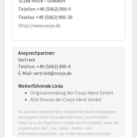
31188 Holle – Grasdorf
Telefon: +49 (5062) 900-0
Telefax: +49 (5062) 900-30
http://www.cosys.de
Ansprechpartner:
Vertrieb
Telefon: +49 (5062) 900-0
E-Mail: vertrieb@cosys.de
Weiterführende Links
Originalmeldung der Cosys Ident GmbH
Alle Stories der Cosys Ident GmbH
Für die oben stehende Story ist allein der jeweils angegebene
Herausgeber (siehe Firmenkontakt oben) verantwortlich.
Dieser ist in der Regel auch Urheber des Pressetextes, sowie der
angehängten Bild-, Ton-, Video-, Medien- und
Informationsmaterialien. Die United News Network GmbH