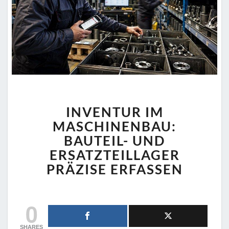
INVENTUR
INVENTUR IM
IM
MASCHINENBAU:
MASCHINENBAU:
BAUTEIL-
BAUTEIL- UND
UND
ERSATZTEILLAGER
ERSATZTEILLAGER
PRÄZISE ERFASSEN
PRÄZISE
ERFASSEN
0
SHARES