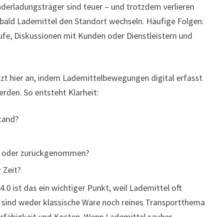
nderladungsträger sind teuer – und trotzdem verlieren
bald Lademittel den Standort wechseln. Häufige Folgen:
fe, Diskussionen mit Kunden oder Dienstleistern und
zt hier an, indem Lademittelbewegungen digital erfasst
rden. So entsteht Klarheit:
tand?
n oder zurückgenommen?
 Zeit?
.0 ist das ein wichtiger Punkt, weil Lademittel oft
e sind weder klassische Ware noch reines Transportthema
ferfähigkeit und Kosten. Wenn Lademittel sauber