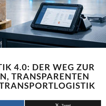
INTRALOGISTIK
IK 4.0: DER WEG ZUR
4.0:
DER
N, TRANSPARENTEN
WEG
 TRANSPORTLOGISTIK
ZUR
VERNETZTEN,
TRANSPARENTEN
LAGER-
Tweet