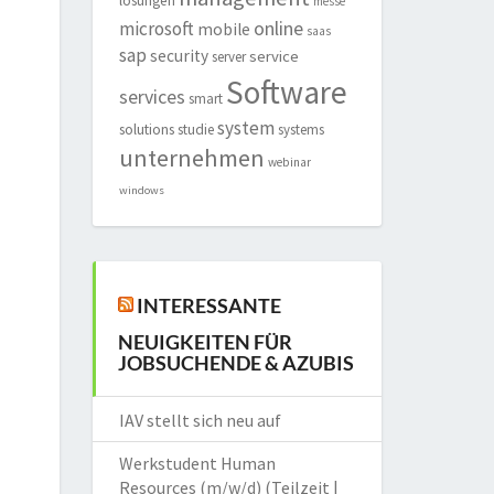
lösungen
messe
online
microsoft
mobile
saas
sap
security
service
server
Software
services
smart
system
solutions
studie
systems
unternehmen
webinar
windows
INTERESSANTE
NEUIGKEITEN FÜR
JOBSUCHENDE & AZUBIS
IAV stellt sich neu auf
Werkstudent Human
Resources (m/w/d) (Teilzeit |