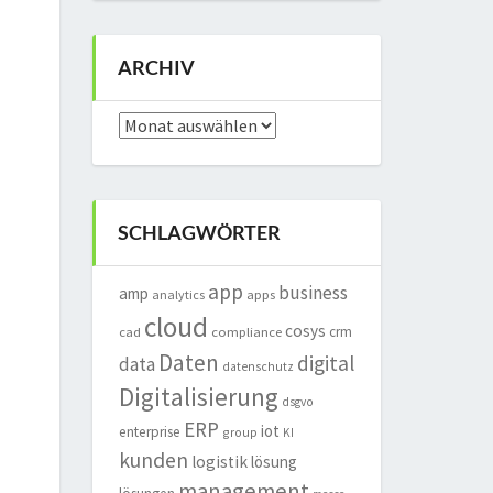
ARCHIV
Archiv
SCHLAGWÖRTER
app
business
amp
analytics
apps
cloud
cosys
crm
cad
compliance
Daten
digital
data
datenschutz
Digitalisierung
dsgvo
ERP
iot
enterprise
group
KI
kunden
logistik
lösung
management