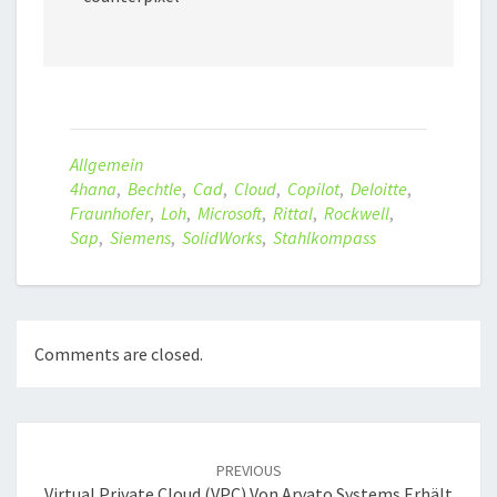
Allgemein
4hana
,
Bechtle
,
Cad
,
Cloud
,
Copilot
,
Deloitte
,
Fraunhofer
,
Loh
,
Microsoft
,
Rittal
,
Rockwell
,
Sap
,
Siemens
,
SolidWorks
,
Stahlkompass
Comments are closed.
Post
navigation
PREVIOUS
Virtual Private Cloud (VPC) Von Arvato Systems Erhält