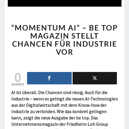
“MOMENTUM
“MOMENTUM AI“ – BE TOP
AI“
–
MAGAZIN STELLT
BE
CHANCEN FÜR INDUSTRIE
TOP
VOR
MAGAZIN
STELLT
CHANCEN
0
FÜR
INDUSTRIE
VOR
SHARES
AI ist überall. Die Chancen sind riesig. Auch für die
Industrie – wenn es gelingt die neuen AI-Technologien
aus der Digitalwirtschaft mit dem Know-how der
Industrie zu verbinden. Wie das konkret gelingen
kann, zeigt die neue Ausgabe der be top. Das
Unternehmensmagazin der Friedhelm Loh Group