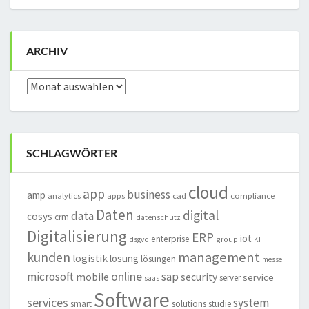
ARCHIV
Archiv
SCHLAGWÖRTER
cloud
app
business
amp
analytics
apps
cad
compliance
Daten
digital
data
cosys
crm
datenschutz
Digitalisierung
ERP
iot
enterprise
group
dsgvo
KI
management
kunden
logistik
lösung
lösungen
messe
online
microsoft
sap
mobile
security
service
server
saas
Software
services
system
smart
solutions
studie