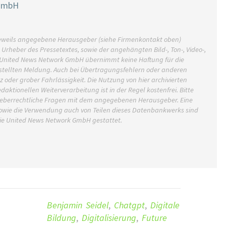
 GmbH
r jeweils angegebene Herausgeber (siehe Firmenkontakt oben)
h Urheber des Pressetextes, sowie der angehängten Bild-, Ton-, Video-,
e United News Network GmbH übernimmt keine Haftung für die
estellten Meldung. Auch bei Übertragungsfehlern oder anderen
z oder grober Fahrlässigkeit. Die Nutzung von hier archivierten
aktionellen Weiterverarbeitung ist in der Regel kostenfrei. Bitte
rheberrechtliche Fragen mit dem angegebenen Herausgeber. Eine
owie die Verwendung auch von Teilen dieses Datenbankwerks sind
die United News Network GmbH gestattet.
Benjamin Seidel
,
Chatgpt
,
Digitale
Bildung
,
Digitalisierung
,
Future