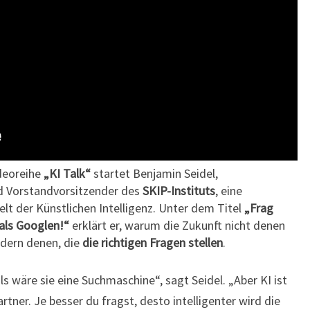
GOOGLEN!
ideoreihe
„KI Talk“
startet Benjamin Seidel,
 Vorstandvorsitzender des
SKIP-Instituts
, eine
lt der Künstlichen Intelligenz. Unter dem Titel
„Frag
als Googlen!“
erklärt er, warum die Zukunft nicht denen
ndern denen, die
die richtigen Fragen stellen
.
ls wäre sie eine Suchmaschine“, sagt Seidel. „Aber KI ist
artner. Je besser du fragst, desto intelligenter wird die