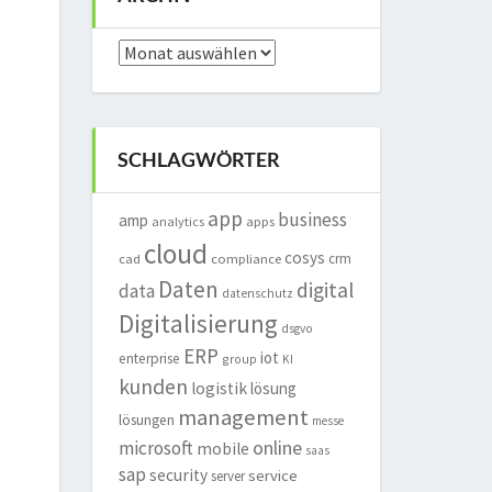
Archiv
SCHLAGWÖRTER
app
business
amp
analytics
apps
cloud
cosys
crm
cad
compliance
Daten
digital
data
datenschutz
Digitalisierung
dsgvo
ERP
iot
enterprise
group
KI
kunden
logistik
lösung
management
lösungen
messe
online
microsoft
mobile
saas
sap
security
service
server