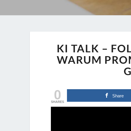
KI TALK – FO
WARUM PROM
0
Share
SHARES