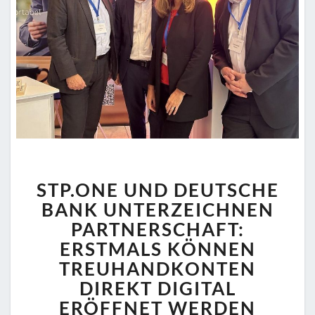
STP.ONE
STP.ONE UND DEUTSCHE
UND
DEUTSCHE
BANK UNTERZEICHNEN
BANK
PARTNERSCHAFT:
UNTERZEICHNEN
ERSTMALS KÖNNEN
PARTNERSCHAFT:
TREUHANDKONTEN
ERSTMALS
KÖNNEN
DIREKT DIGITAL
TREUHANDKONTEN
ERÖFFNET WERDEN
DIREKT