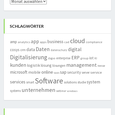
Archiv
SCHLAGWÖRTER
cloud
app
business
amp
analytics
apps
cad
compliance
Daten
digital
data
cosys
crm
datenschutz
Digitalisierung
ERP
iot
enterprise
group
dsgvo
KI
management
kunden
logistik
lösung
lösungen
messe
online
microsoft
sap
mobile
security
service
server
saas
Software
services
system
smart
solutions
studie
unternehmen
systems
webinar
windows