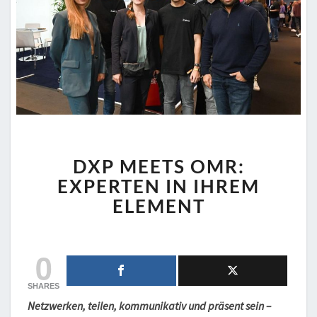
DXP
DXP MEETS OMR:
MEETS
OMR:
EXPERTEN IN IHREM
EXPERTEN
ELEMENT
IN
IHREM
ELEMENT
0
SHARES
Netzwerken, teilen, kommunikativ und präsent sein –