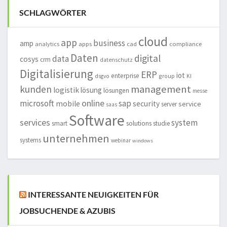
SCHLAGWÖRTER
cloud
app
business
amp
analytics
apps
cad
compliance
Daten
digital
data
cosys
crm
datenschutz
Digitalisierung
ERP
iot
enterprise
group
dsgvo
KI
management
kunden
logistik
lösung
lösungen
messe
online
microsoft
sap
mobile
security
service
server
saas
Software
services
system
smart
solutions
studie
unternehmen
systems
webinar
windows
INTERESSANTE NEUIGKEITEN FÜR
JOBSUCHENDE & AZUBIS