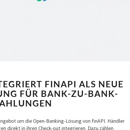
SMARTSTORE
EGRIERT FINAPI ALS NEUE
INTEGRIERT
FINAPI
NG FÜR BANK-ZU-BANK-
ALS
AHLUNGEN
NEUE
ZAHLUNGSLÖSUNG
FÜR
angebot um die Open-Banking-Lösung von finAPI. Händler
BANK-
 direkt in ihren Check-out integrieren. Dazu zählen