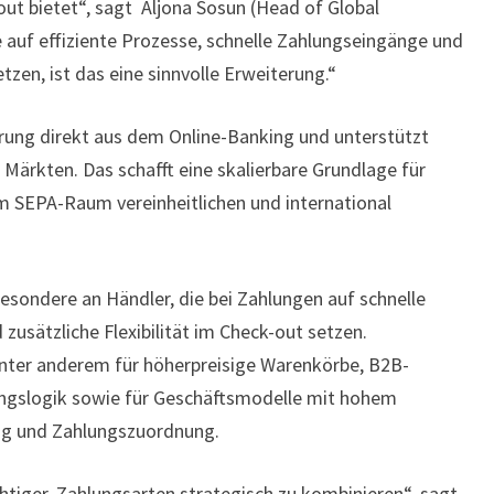
out bietet“, sagt Aljona Sosun (Head of Global
e auf effiziente Prozesse, schnelle Zahlungseingänge und
en, ist das eine sinnvolle Erweiterung.“
ierung direkt aus dem Online-Banking und unterstützt
Märkten. Das schafft eine skalierbare Grundlage für
im SEPA-Raum vereinheitlichen und international
sbesondere an Händler, die bei Zahlungen auf schnelle
zusätzliche Flexibilität im Check-out setzen.
unter anderem für höherpreisige Warenkörbe, B2B-
ungslogik sowie für Geschäftsmodelle mit hohem
g und Zahlungszuordnung.
htiger, Zahlungsarten strategisch zu kombinieren“, sagt