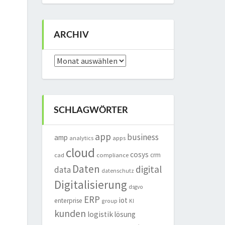
ARCHIV
Archiv
SCHLAGWÖRTER
app
business
amp
analytics
apps
cloud
cosys
crm
cad
compliance
Daten
digital
data
datenschutz
Digitalisierung
dsgvo
ERP
iot
enterprise
group
KI
kunden
logistik
lösung