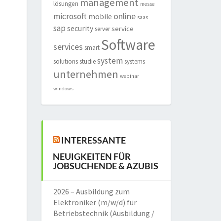
management
lösungen
messe
online
microsoft
mobile
saas
sap
security
service
server
Software
services
smart
system
solutions
studie
systems
unternehmen
webinar
windows
INTERESSANTE
NEUIGKEITEN FÜR
JOBSUCHENDE & AZUBIS
2026 – Ausbildung zum
Elektroniker (m/w/d) für
Betriebstechnik (Ausbildung /