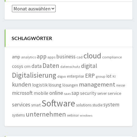
Archiv
SCHLAGWÖRTER
cloud
app
business
amp
analytics
apps
cad
compliance
Daten
digital
data
cosys
crm
datenschutz
Digitalisierung
ERP
iot
enterprise
group
dsgvo
KI
management
kunden
logistik
lösung
lösungen
messe
online
microsoft
sap
mobile
security
service
server
saas
Software
services
system
smart
solutions
studie
unternehmen
systems
webinar
windows