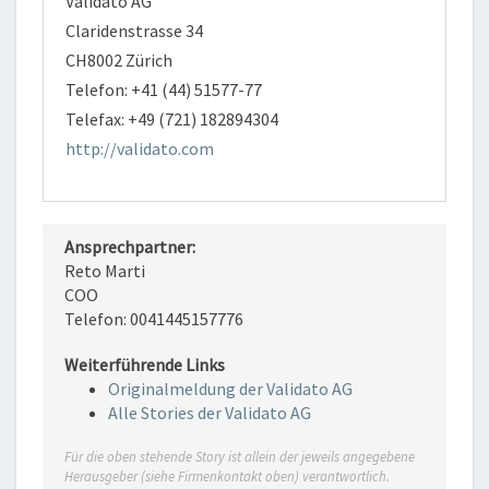
Validato AG
Claridenstrasse 34
CH8002 Zürich
Telefon: +41 (44) 51577-77
Telefax: +49 (721) 182894304
http://validato.com
Ansprechpartner:
Reto Marti
COO
Telefon: 0041445157776
Weiterführende Links
Originalmeldung der Validato AG
Alle Stories der Validato AG
Für die oben stehende Story ist allein der jeweils angegebene
Herausgeber (siehe Firmenkontakt oben) verantwortlich.