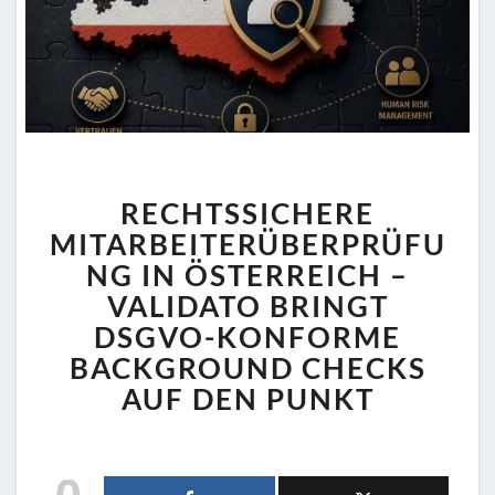
RECHTSSICHERE
RECHTSSICHERE
MITARBEITERÜBERPRÜF
IN
MITARBEITERÜBERPRÜFU
ÖSTERREICH
NG IN ÖSTERREICH –
–
VALIDATO BRINGT
VALIDATO
DSGVO-KONFORME
BRINGT
DSGVO-
BACKGROUND CHECKS
KONFORME
AUF DEN PUNKT
BACKGROUND
CHECKS
AUF
0
DEN