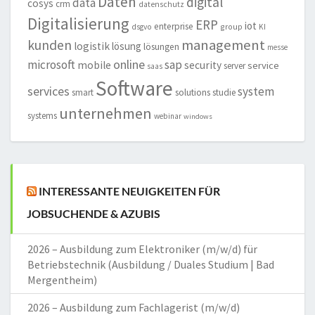
Daten
digital
data
cosys
crm
datenschutz
Digitalisierung
ERP
iot
enterprise
group
dsgvo
KI
management
kunden
logistik
lösung
lösungen
messe
online
microsoft
sap
mobile
security
service
server
saas
Software
services
system
smart
solutions
studie
unternehmen
systems
webinar
windows
INTERESSANTE NEUIGKEITEN FÜR
JOBSUCHENDE & AZUBIS
2026 – Ausbildung zum Elektroniker (m/w/d) für
Betriebstechnik (Ausbildung / Duales Studium | Bad
Mergentheim)
2026 – Ausbildung zum Fachlagerist (m/w/d)