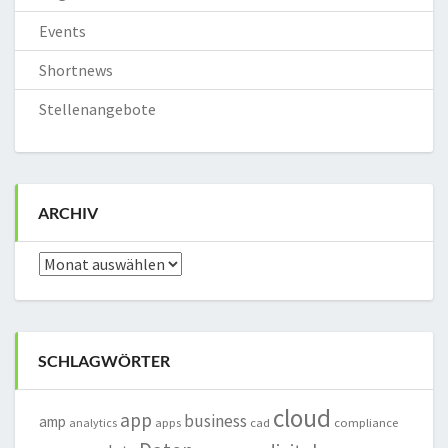
Events
Shortnews
Stellenangebote
ARCHIV
Archiv
SCHLAGWÖRTER
cloud
app
business
amp
analytics
apps
cad
compliance