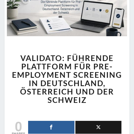
VALIDATO:
VALIDATO: FÜHRENDE
FÜHRENDE
PLATTFORM
PLATTFORM FÜR PRE-
FÜR
EMPLOYMENT SCREENING
PRE-
IN DEUTSCHLAND,
EMPLOYMENT
ÖSTERREICH UND DER
SCREENING
IN
SCHWEIZ
DEUTSCHLAND,
ÖSTERREICH
UND
0
DER
SCHWEIZ
SHARES