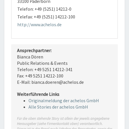
33100 Paderborn
Telefon: +49 (5251) 14212-0
Telefax: +49 (5251) 14212-100
http://www.achelos.de
Ansprechpartner:
Bianca Dören
Public Relations & Events
Telefon: +49 5251 14212-341
Fax: +49 5251 14212-100
E-Mail: bianca.doeren@achelos.de
Weiterführende Links
Originalmeldung der achelos GmbH
Alle Stories der achelos GmbH
Für die oben stehende Story ist allein der jeweils angegebene
Herausgeber (siehe Firmenkontakt oben) verantwortlich.
Dieser ist in der Regel auch Urheber des Pressetextes, sowie der