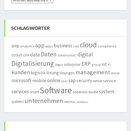
SCHLAGWÖRTER
cloud
app
business
amp
analytics
apps
cad
compliance
Daten
digital
data
cosys
crm
datenschutz
Digitalisierung
ERP
iot
enterprise
group
dsgvo
KI
management
kunden
logistik
lösung
lösungen
messe
online
microsoft
sap
mobile
security
service
server
saas
Software
services
system
smart
solutions
studie
unternehmen
systems
webinar
windows