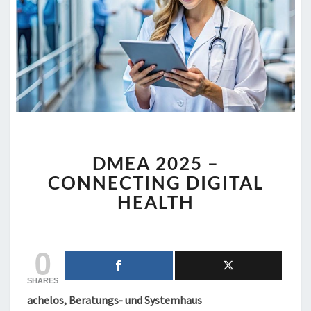
DMEA
DMEA 2025 –
2025
–
CONNECTING DIGITAL
CONNECTING
HEALTH
DIGITAL
HEALTH
0
SHARES
achelos, Beratungs- und Systemhaus