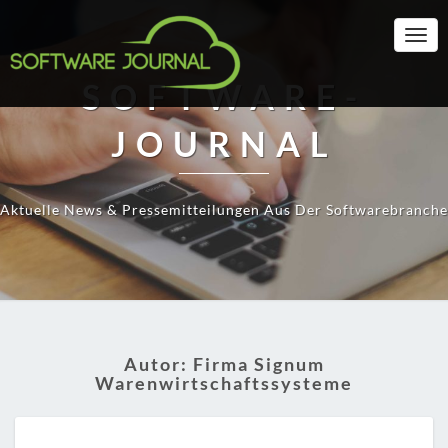
Togg
Navi
SOFTWARE-
JOURNAL
Aktuelle News & Pressemitteilungen Aus Der Softwarebranche
Autor:
Firma Signum
Warenwirtschaftssysteme
AUSWEITUNG