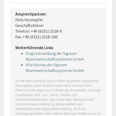
Ansprechpartner:
Felix Hochapfel
Geschäftsführer
Telefon: +49 (6151) 1518-0
Fax: +49 (6151) 1518-100
Weiterführende Links
Originalmeldung der Signum
Warenwirtschaftssysteme GmbH
Alle Stories der Signum
Warenwirtschaftssysteme GmbH
Für die oben stehende Story ist allein der jeweils angegebene
Herausgeber (siehe Firmenkontakt oben) verantwortlich.
Dieser ist in der Regel auch Urheber des Pressetextes, sowie der
angehängten Bild-, Ton-, Video-, Medien- und
Informationsmaterialien. Die United News Network GmbH
übernimmt keine Haftung für die Korrektheit oder
Vollständigkeit der dargestellten Meldung. Auch bei
Übertragungsfehlern oder anderen Störungen haftet sie nur im