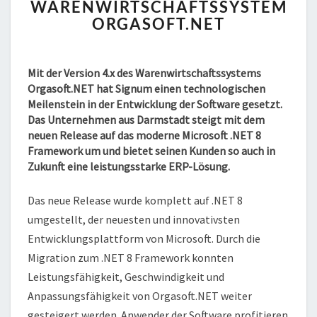
RELEASE
WARENWIRTSCHAFTSSYSTEM
4.X
ORGASOFT.NET
FÜR
DAS
WARENWIRTSCHAFTSSYS
Mit der Version 4.x des Warenwirtschaftssystems
ORGASOFT.NET
Orgasoft.NET hat Signum einen technologischen
Meilenstein in der Entwicklung der Software gesetzt.
Das Unternehmen aus Darmstadt steigt mit dem
neuen Release auf das moderne Microsoft .NET 8
Framework um und bietet seinen Kunden so auch in
Zukunft eine leistungsstarke ERP-Lösung.
Das neue Release wurde komplett auf .NET 8
umgestellt, der neuesten und innovativsten
Entwicklungsplattform von Microsoft. Durch die
Migration zum .NET 8 Framework konnten
Leistungsfähigkeit, Geschwindigkeit und
Anpassungsfähigkeit von Orgasoft.NET weiter
gesteigert werden. Anwender der Software profitieren