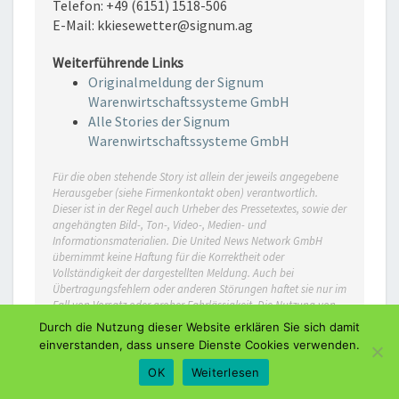
Telefon: +49 (6151) 1518-506
E-Mail: kkiesewetter@signum.ag
Weiterführende Links
Originalmeldung der Signum
Warenwirtschaftssysteme GmbH
Alle Stories der Signum
Warenwirtschaftssysteme GmbH
Für die oben stehende Story ist allein der jeweils angegebene
Herausgeber (siehe Firmenkontakt oben) verantwortlich.
Dieser ist in der Regel auch Urheber des Pressetextes, sowie der
angehängten Bild-, Ton-, Video-, Medien- und
Informationsmaterialien. Die United News Network GmbH
übernimmt keine Haftung für die Korrektheit oder
Vollständigkeit der dargestellten Meldung. Auch bei
Übertragungsfehlern oder anderen Störungen haftet sie nur im
Fall von Vorsatz oder grober Fahrlässigkeit. Die Nutzung von
hier archivierten Informationen zur Eigeninformation und
Durch die Nutzung dieser Website erklären Sie sich damit
redaktionellen Weiterverarbeitung ist in der Regel kostenfrei.
einverstanden, dass unsere Dienste Cookies verwenden.
Bitte klären Sie vor einer Weiterverwendung urheberrechtliche
Fragen mit dem angegebenen Herausgeber. Eine
OK
Weiterlesen
systematische Speicherung dieser Daten sowie die