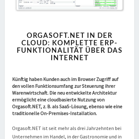
ORGASOFT.NET
ORGASOFT.NET IN DER
IN
CLOUD: KOMPLETTE ERP-
DER
FUNKTIONALITÄT ÜBER DAS
CLOUD:
KOMPLETTE
INTERNET
ERP-
FUNKTIONALITÄT
ÜBER
Künftig haben Kunden auch im Browser Zugriff auf
DAS
den vollen Funktionsumfang zur Steuerung ihrer
INTERNET
Warenwirtschaft. Die neu entwickelte Architektur
ermöglicht eine cloudbasierte Nutzung von
Orgasoft.NET, z. B. als SaaS-Lösung, ebenso wie eine
traditionelle On-Premises-Installation.
Orgasoft.NET ist seit mehr als drei Jahrzehnten bei
Unternehmen im Handel, in der Gastronomie und in