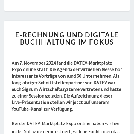
E-
E-RECHNUNG UND DIGITALE
RECHNUNG
BUCHHALTUNG IM FOKUS
UND
DIGITALE
BUCHHALTUNG
IM
Am 7. November 2024 fand die DATEV-Marktplatz
FOKUS
Expo online statt. Die Agenda der virtuellen Messe bot
interessante Vorträge von rund 60 Unternehmen. Als
langjähriger Schnittstellenpartner von DATEV war
auch Signum Wirtschaftssysteme vertreten und hatte
zu
einer Session geladen. Die Aufzeichnung dieser
Live-Präsentation stellen wir jetzt auf unserem
YouTube-Kanal zur Verfügung.
Bei der DATEV-Marktplatz Expo online haben wir live
in der Software demonstriert, welche Funktionen das