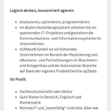
WIRTSCHAFTSINFORMATI
AN
Logisch denken, konzentriert agieren:
DER
DUALEN
Analysieren, optimieren, programmieren.
HOCHSCHULE
Im dualen Ausbildungssystem arbeiten Sie an
BADEN-
spannenden IT-Projekten und gestalten die
WÜRTTEMBERG
Kommunikations- und Informationssysteme im
KARLSRUHE
Unternehmen.
KUMAsoft GmbH ist ein führendes
Unternehmen im Bereich der Realisierung von
eBusiness- und Portallösungen im Maschinen-
und Anlagenbau und der Automotive-Branche
auf Basis der eigenen Produktfamilie up2date.
Ihr Profil:
Fachhochschulreife oder Abitur
Gute Noten in Deutsch, Englisch und
Mathematik
Motiviert“ und „teamfähig“ sind viele. Aber wie