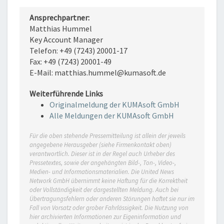
Ansprechpartner:
Matthias Hummel
Key Account Manager
Telefon: +49 (7243) 20001-17
Fax: +49 (7243) 20001-49
E-Mail: matthias.hummel@kumasoft.de
Weiterführende Links
Originalmeldung der KUMAsoft GmbH
Alle Meldungen der KUMAsoft GmbH
Für die oben stehende Pressemitteilung ist allein der jeweils
angegebene Herausgeber (siehe Firmenkontakt oben)
verantwortlich. Dieser ist in der Regel auch Urheber des
Pressetextes, sowie der angehängten Bild-, Ton-, Video-,
Medien- und Informationsmaterialien. Die United News
Network GmbH übernimmt keine Haftung für die Korrektheit
oder Vollständigkeit der dargestellten Meldung. Auch bei
Übertragungsfehlern oder anderen Störungen haftet sie nur im
Fall von Vorsatz oder grober Fahrlässigkeit. Die Nutzung von
hier archivierten Informationen zur Eigeninformation und