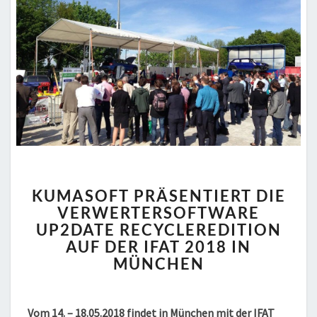
KUMASOFT
KUMASOFT PRÄSENTIERT DIE
PRÄSENTIERT
VERWERTERSOFTWARE
DIE
UP2DATE RECYCLEREDITION
VERWERTERSOFTWARE
UP2DATE
AUF DER IFAT 2018 IN
RECYCLEREDITION
MÜNCHEN
AUF
DER
IFAT
Vom 14. – 18.05.2018 findet in München mit der IFAT