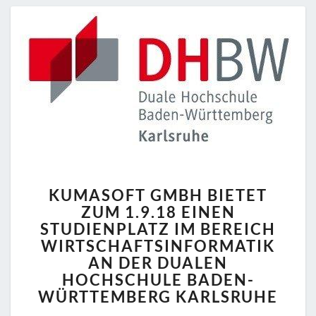
KUMASOFT
KUMASOFT GMBH BIETET
GMBH
ZUM 1.9.18 EINEN
BIETET
STUDIENPLATZ IM BEREICH
ZUM
1.9.18
WIRTSCHAFTSINFORMATIK
EINEN
AN DER DUALEN
STUDIENPLATZ
HOCHSCHULE BADEN-
IM
WÜRTTEMBERG KARLSRUHE
BEREICH