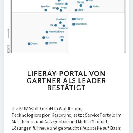
LIFERAY-
LIFERAY-PORTAL VON
PORTAL
GARTNER ALS LEADER
VON
BESTÄTIGT
GARTNER
ALS
LEADER
BESTÄTIGT
Die KUMAsoft GmbH in Waldbronn,
Technologieregion Karlsruhe, setzt ServicePortale im
Maschinen- und Anlagenbau und Multi-Channel-
Lösungen für neue und gebrauchte Autoteile auf Basis