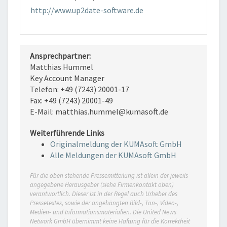
http://www.up2date-software.de
Ansprechpartner:
Matthias Hummel
Key Account Manager
Telefon: +49 (7243) 20001-17
Fax: +49 (7243) 20001-49
E-Mail: matthias.hummel@kumasoft.de
Weiterführende Links
Originalmeldung der KUMAsoft GmbH
Alle Meldungen der KUMAsoft GmbH
Für die oben stehende Pressemitteilung ist allein der jeweils
angegebene Herausgeber (siehe Firmenkontakt oben)
verantwortlich. Dieser ist in der Regel auch Urheber des
Pressetextes, sowie der angehängten Bild-, Ton-, Video-,
Medien- und Informationsmaterialien. Die United News
Network GmbH übernimmt keine Haftung für die Korrektheit