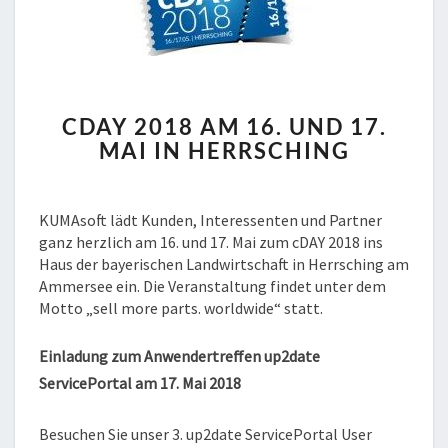
CDAY
CDAY 2018 AM 16. UND 17.
2018
MAI IN HERRSCHING
AM
16.
UND
17.
KUMAsoft lädt Kunden, Interessenten und Partner
MAI
ganz herzlich am 16. und 17. Mai zum cDAY 2018 ins
IN
Haus der bayerischen Landwirtschaft in Herrsching am
HERRSCHING
Ammersee ein. Die Veranstaltung findet unter dem
Motto „sell more parts. worldwide“ statt.
Einladung zum Anwendertreffen up2date
ServicePortal am 17. Mai 2018
Besuchen Sie unser 3. up2date ServicePortal User