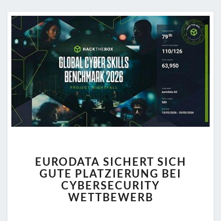
EURODATA
EURODATA SICHERT SICH
SICHERT
GUTE PLATZIERUNG BEI
SICH
CYBERSECURITY
GUTE
PLATZIERUNG
WETTBEWERB
BEI
CYBERSECURITY