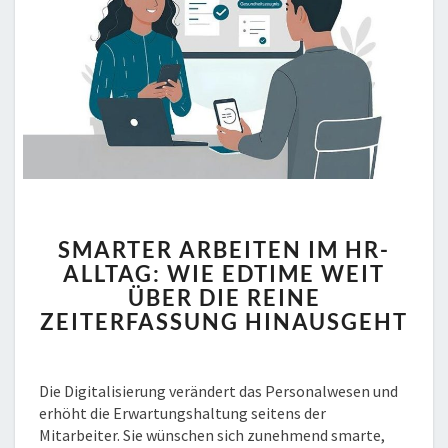
SMARTER
SMARTER ARBEITEN IM HR-
ARBEITEN
ALLTAG: WIE EDTIME WEIT
IM
ÜBER DIE REINE
HR-
ALLTAG:
ZEITERFASSUNG HINAUSGEHT
WIE
EDTIME
WEIT
Die Digitalisierung verändert das Personalwesen und
ÜBER
erhöht die Erwartungshaltung seitens der
DIE
Mitarbeiter. Sie wünschen sich zunehmend smarte,
REINE