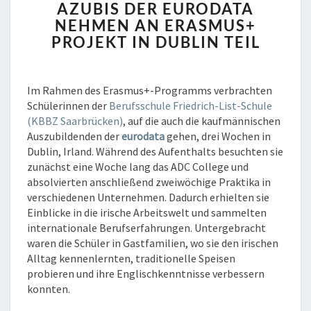
AZUBIS DER EURODATA
DER
NEHMEN AN ERASMUS+
EURODATA
PROJEKT IN DUBLIN TEIL
NEHMEN
AN
ERASMUS+
PROJEKT
Im Rahmen des Erasmus+-Programms verbrachten
IN
Schülerinnen der
Berufsschule Friedrich-List-Schule
DUBLIN
(KBBZ Saarbrücken)
, auf die auch die kaufmännischen
TEIL
Auszubildenden der
eurodata
gehen, drei Wochen in
Dublin, Irland. Während des Aufenthalts besuchten sie
zunächst eine Woche lang das ADC College und
absolvierten anschließend zweiwöchige Praktika in
verschiedenen Unternehmen. Dadurch erhielten sie
Einblicke in die irische Arbeitswelt und sammelten
internationale Berufserfahrungen. Untergebracht
waren die Schüler in Gastfamilien, wo sie den irischen
Alltag kennenlernten, traditionelle Speisen
probieren und ihre Englischkenntnisse verbessern
konnten.