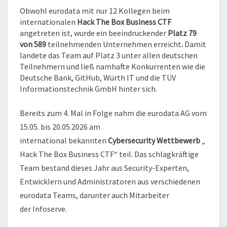
WETTBEWERB
Obwohl eurodata mit nur 12 Kollegen beim
internationalen
Hack The Box Business CTF
angetreten ist, wurde ein beeindruckender
Platz 79
von 589
teilnehmenden Unternehmen erreicht
.
Damit
landete das Team auf Platz 3 unter allen deutschen
Teilnehmern und ließ namhafte Konkurrenten wie die
Deutsche Bank, GitHub, Würth IT und die TÜV
Informationstechnik GmbH hinter sich.
Bereits zum 4. Mal in Folge nahm die eurodata AG vom
15.05. bis 20.05.2026 am
international bekannten
Cybersecurity Wettbewerb
„
Hack The Box Business CTF“ teil. Das schlagkräftige
Team bestand dieses Jahr aus Security-Experten,
Entwicklern und Administratoren aus verschiedenen
eurodata Teams, darunter auch Mitarbeiter
der Infoserve.