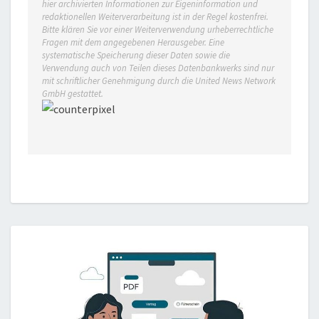
hier archivierten Informationen zur Eigeninformation und
redaktionellen Weiterverarbeitung ist in der Regel kostenfrei.
Bitte klären Sie vor einer Weiterverwendung urheberrechtliche
Fragen mit dem angegebenen Herausgeber. Eine
systematische Speicherung dieser Daten sowie die
Verwendung auch von Teilen dieses Datenbankwerks sind nur
mit schriftlicher Genehmigung durch die United News Network
GmbH gestattet.