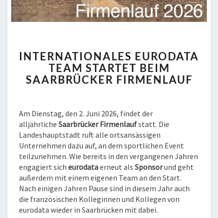
INTERNATIONALES
INTERNATIONALES EURODATA
EURODATA
TEAM STARTET BEIM
TEAM
SAARBRÜCKER FIRMENLAUF
STARTET
BEIM
SAARBRÜCKER
FIRMENLAUF
Am Dienstag, den 2. Juni 2026, findet der
alljährliche
Saarbrücker Firmenlauf
statt. Die
Landeshauptstadt ruft alle ortsansässigen
Unternehmen dazu auf, an dem sportlichen Event
teilzunehmen. Wie bereits in den vergangenen Jahren
engagiert sich
eurodata
erneut als
Sponsor
und geht
außerdem mit einem eigenen Team an den Start.
Nach einigen Jahren Pause sind in diesem Jahr auch
die französischen Kolleginnen und Kollegen von
eurodata wieder in Saarbrücken mit dabei.