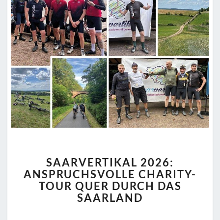
SAARVERTIKAL
SAARVERTIKAL 2026:
2026:
ANSPRUCHSVOLLE CHARITY-
ANSPRUCHSVOLLE
TOUR QUER DURCH DAS
CHARITY-
TOUR
SAARLAND
QUER
DURCH