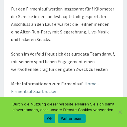
Für den Firmenlauf werden insgesamt fünf Kilometer
der Strecke in der Landeshauptstadt gesperrt. Im
Anschluss an den Lauf erwartet die Teilnehmenden
eine After-Run-Party mit Siegerehrung, Live-Musik
und leckeren Snacks.
Schon im Vorfeld freut sich das eurodata Team darauf,
mit seinem sportlichen Engagement einen
wertvollen Beitrag für den guten Zweck zu leisten.
Mehr Informationen zum Firmenlauf:
Home –
Firmenlauf Saarbrücken
Durch die Nutzung dieser Website erklären Sie sich damit
Über die eurodata AG
einverstanden, dass unsere Dienste Cookies verwenden.
Die eurodata Unternehmensgruppe entwickelt und
OK
Weiterlesen
betreibt cloudbasierte Softwarelösungen und IT-