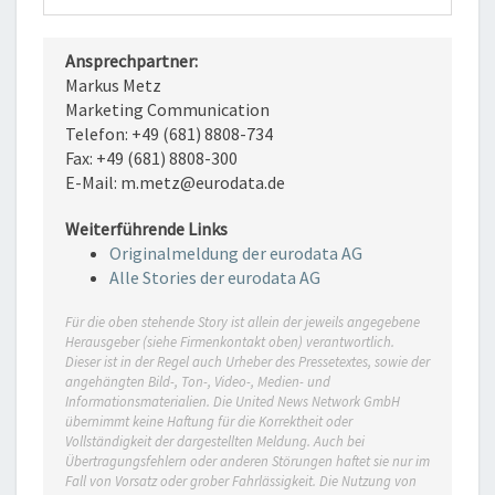
Ansprechpartner:
Markus Metz
Marketing Communication
Telefon: +49 (681) 8808-734
Fax: +49 (681) 8808-300
E-Mail: m.metz@eurodata.de
Weiterführende Links
Originalmeldung der eurodata AG
Alle Stories der eurodata AG
Für die oben stehende Story ist allein der jeweils angegebene
Herausgeber (siehe Firmenkontakt oben) verantwortlich.
Dieser ist in der Regel auch Urheber des Pressetextes, sowie der
angehängten Bild-, Ton-, Video-, Medien- und
Informationsmaterialien. Die United News Network GmbH
übernimmt keine Haftung für die Korrektheit oder
Vollständigkeit der dargestellten Meldung. Auch bei
Übertragungsfehlern oder anderen Störungen haftet sie nur im
Fall von Vorsatz oder grober Fahrlässigkeit. Die Nutzung von