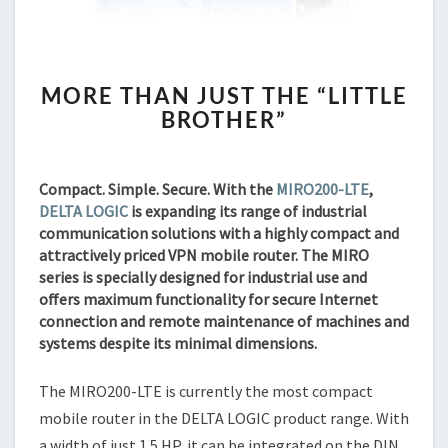
MORE
MORE THAN JUST THE “LITTLE
THAN
BROTHER”
JUST
THE
“LITTLE
BROTHER”
Compact. Simple. Secure. With the
MIRO200-LTE
,
DELTA LOGIC
is expanding its range of industrial
communication solutions with a highly compact and
attractively priced VPN mobile router. The MIRO
series is specially designed for industrial use and
offers maximum functionality for secure Internet
connection and remote maintenance of machines and
systems despite its minimal dimensions.
The MIRO200-LTE is currently the most compact
mobile router in the DELTA LOGIC product range. With
a width of just 1.5 HP, it can be integrated on the DIN