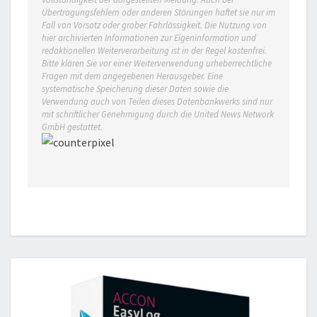
Übertragungsfehlern oder anderen Störungen haftet sie nur im
Fall von Vorsatz oder grober Fahrlässigkeit. Die Nutzung von
hier archivierten Informationen zur Eigeninformation und
redaktionellen Weiterverarbeitung ist in der Regel kostenfrei.
Bitte klären Sie vor einer Weiterverwendung urheberrechtliche
Fragen mit dem angegebenen Herausgeber. Eine
systematische Speicherung dieser Daten sowie die
Verwendung auch von Teilen dieses Datenbankwerks sind nur
mit schriftlicher Genehmigung durch die United News Network
GmbH gestattet.