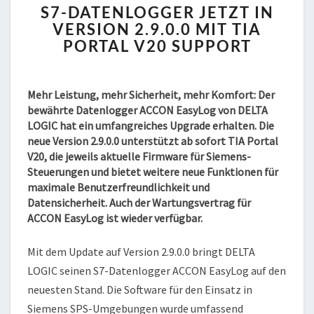
S7-DATENLOGGER JETZT IN
DATENLOGGER
VERSION 2.9.0.0 MIT TIA
JETZT
PORTAL V20 SUPPORT
IN
VERSION
2.9.0.0
MIT
Mehr Leistung, mehr Sicherheit, mehr Komfort: Der
TIA
bewährte Datenlogger ACCON EasyLog von DELTA
PORTAL
LOGIC hat ein umfangreiches Upgrade erhalten. Die
V20
neue Version 2.9.0.0 unterstützt ab sofort TIA Portal
SUPPORT
V20, die jeweils aktuelle Firmware für Siemens-
Steuerungen und bietet weitere neue Funktionen für
maximale Benutzerfreundlichkeit und
Datensicherheit. Auch der Wartungsvertrag für
ACCON EasyLog ist wieder verfügbar.
Mit dem Update auf Version 2.9.0.0 bringt DELTA
LOGIC seinen S7-Datenlogger ACCON EasyLog auf den
neuesten Stand. Die Software für den Einsatz in
Siemens SPS-Umgebungen wurde umfassend