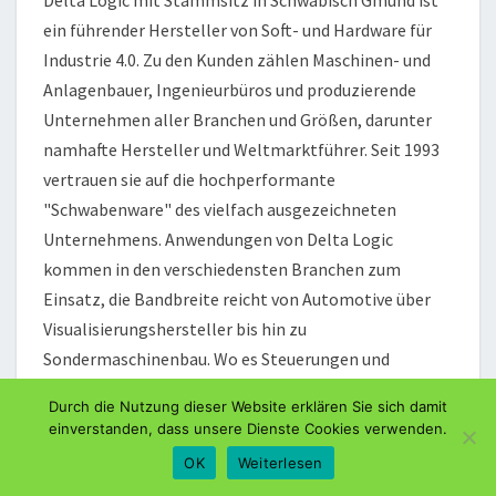
Delta Logic mit Stammsitz in Schwäbisch Gmünd ist
ein führender Hersteller von Soft- und Hardware für
Industrie 4.0. Zu den Kunden zählen Maschinen- und
Anlagenbauer, Ingenieurbüros und produzierende
Unternehmen aller Branchen und Größen, darunter
namhafte Hersteller und Weltmarktführer. Seit 1993
vertrauen sie auf die hochperformante
"Schwabenware" des vielfach ausgezeichneten
Unternehmens. Anwendungen von Delta Logic
kommen in den verschiedensten Branchen zum
Einsatz, die Bandbreite reicht von Automotive über
Visualisierungshersteller bis hin zu
Sondermaschinenbau. Wo es Steuerungen und
Automatisierungstechnik gibt, ist in den meisten
Durch die Nutzung dieser Website erklären Sie sich damit
Fällen auch Know-how von Delta Logic im Einsatz.
einverstanden, dass unsere Dienste Cookies verwenden.
Höchste Expertise besitzt das eigentümergeführte
OK
Weiterlesen
Familienunternehmen im Umfeld von Siemens-