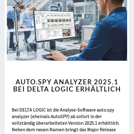
AUTO.SPY
AUTO.SPY ANALYZER 2025.1
ANALYZER
BEI DELTA LOGIC ERHÄLTLICH
2025.1
BEI
DELTA
LOGIC
Bei DELTA LOGIC ist die Analyse-Software auto.spy
ERHÄLTLICH
analyzer (ehemals AutoSPY) ab sofort in der
vollständig überarbeiteten Version 2025.1 erhältlich.
Neben dem neuen Namen bringt das Major Release