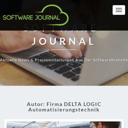
Togg
Navi
SOFTWARE-
JOURNAL
Aktuelle News & Pressemitteilungen Aus Der Softwarebranche
Autor:
Firma DELTA LOGIC
Automatisierungstechnik