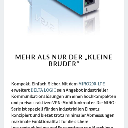
MEHR
MEHR ALS NUR DER „KLEINE
ALS
BRUDER“
NUR
DER
„KLEINE
BRUDER“
Kompakt. Einfach. Sicher.
Mit dem
MIRO200-LTE
erweitert
DELTA LOGIC
sein Angebot industrieller
Kommunikationslösungen um einen hochkompakten
und preisattraktiven VPN-Mobilfunkrouter. Die MIRO-
Serie ist speziell für den industriellen Einsatz
konzipiert und bietet trotz minimaler Abmessungen
maximale Funktionalität für die sichere
Internetanbindung und Fernwartung von Maschinen