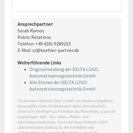
Ansprechpartner:
Sarah Ramos
Public Relations
Telefon: +49 4181 9289223
E-Mail: sr@koehler-partner.de
Weiterführende Links
Originalmeldung der DELTA LOGIC
Automatisierungstechnik GmbH
Alle Stories der DELTA LOGIC
Automatisierungstechnik GmbH
Für die oben stehende Story ist allein der jeweils angegebene
Herausgeber (siehe Firmenkontakt oben) verantwortlich.
Dieser ist in der Regel auch Urheber des Pressetextes, sowie der
angehängten Bild-, Ton-, Video-, Medien- und
Informationsmaterialien. Die United News Network GmbH
übernimmt keine Haftung für die Korrektheit oder
Vollständigkeit der dargestellten Meldung. Auch bei