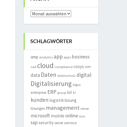
Archiv
SCHLAGWÖRTER
app
business
amp
analytics
apps
cloud
cosys
crm
cad
compliance
Daten
digital
data
datenschutz
Digitalisierung
dsgvo
ERP
iot
enterprise
group
KI
kunden
logistik
lösung
management
lösungen
messe
online
microsoft
mobile
saas
sap
security
service
server