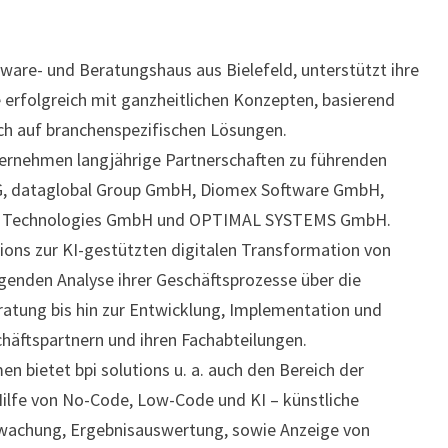
tware- und Beratungshaus aus Bielefeld, unterstützt ihre
 erfolgreich mit ganzheitlichen Konzepten, basierend
ch auf branchenspezifischen Lösungen.
ternehmen langjährige Partnerschaften zu führenden
 AG, dataglobal Group GmbH, Diomex Software GmbH,
ire Technologies GmbH und OPTIMAL SYSTEMS GmbH.
ions zur KI-gestützten digitalen Transformation von
genden Analyse ihrer Geschäftsprozesse über die
atung bis hin zur Entwicklung, Implementation und
äftspartnern und ihren Fachabteilungen.
n bietet bpi solutions u. a. auch den Bereich der
ilfe von No-Code, Low-Code und KI – künstliche
erwachung, Ergebnisauswertung, sowie Anzeige von