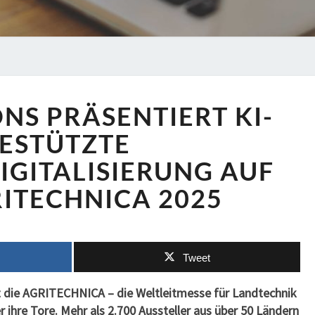
BPI
ONS PRÄSENTIERT KI-
SOLUTIONS
PRÄSENTIERT
ESTÜTZTE
KI-
IGITALISIERUNG AUF
GESTÜTZTE
VERTRIEBSDIGITALISIERUNG
ITECHNICA 2025
AUF
DER
AGRITECHNICA
2025
Tweet
t die AGRITECHNICA – die Weltleitmesse für Landtechnik
ihre Tore. Mehr als 2.700 Aussteller aus über 50 Ländern