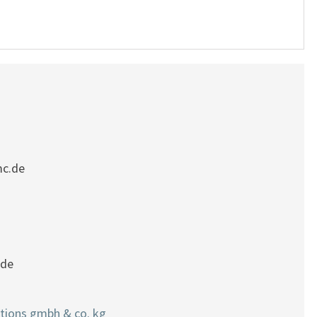
mc.de
.de
utions gmbh & co. kg