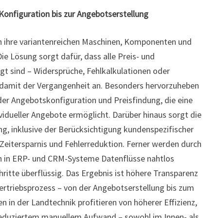
r Konfiguration bis zur Angebotserstellung
 ihre variantenreichen Maschinen, Komponenten und
Die Lösung sorgt dafür, dass alle Preis- und
gt sind – Widersprüche, Fehlkalkulationen oder
damit der Vergangenheit an. Besonders hervorzuheben
 der Angebotskonfiguration und Preisfindung, die eine
ividueller Angebote ermöglicht. Darüber hinaus sorgt die
, inklusive der Berücksichtigung kundenspezifischer
 Zeitersparnis und Fehlerreduktion. Ferner werden durch
n in ERP- und CRM-Systeme Datenflüsse nahtlos
itte überflüssig. Das Ergebnis ist höhere Transparenz
rtriebsprozess – von der Angebotserstellung bis zum
 in der Landtechnik profitieren von höherer Effizienz,
reduziertem manuellem Aufwand – sowohl im Innen- als